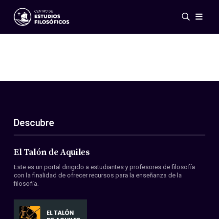
Eventos
Novedades
Investigación
Redes
Publicaciones
Galería
Descubre
ES
EN
Acerca de nosotros
Miembros
El Talón de Aquiles
Reglamento
Este es un portal dirigido a estudiantes y profesores de filosofía
Convenios
con la finalidad de ofrecer recursos para la enseñanza de la
filosofía.