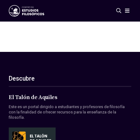
Eventos
Novedades
Investigación
Redes
Publicaciones
Galería
Descubre
ES
EN
Acerca de nosotros
Miembros
El Talón de Aquiles
Reglamento
Este es un portal dirigido a estudiantes y profesores de filosofía
Convenios
con la finalidad de ofrecer recursos para la enseñanza de la
filosofía.