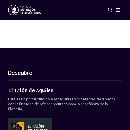
Eventos
Novedades
Investigación
Redes
Publicaciones
Galería
Descubre
ES
EN
Acerca de nosotros
Miembros
El Talón de Aquiles
Reglamento
Este es un portal dirigido a estudiantes y profesores de filosofía
Convenios
con la finalidad de ofrecer recursos para la enseñanza de la
filosofía.