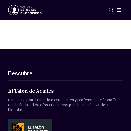
Eventos
Novedades
Investigación
Redes
Publicaciones
Galería
Descubre
ES
EN
Acerca de nosotros
Miembros
El Talón de Aquiles
Reglamento
Este es un portal dirigido a estudiantes y profesores de filosofía
Convenios
con la finalidad de ofrecer recursos para la enseñanza de la
filosofía.