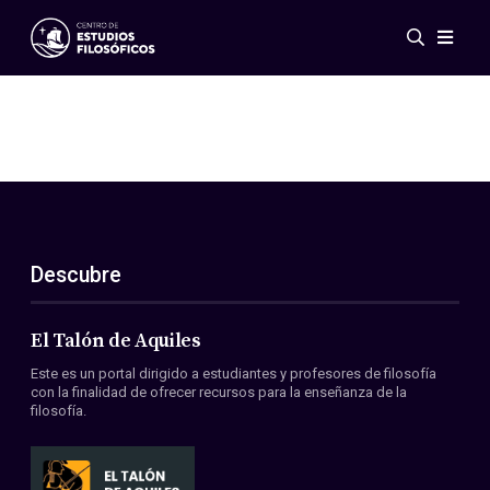
Eventos
Novedades
Investigación
Redes
Publicaciones
Galería
Descubre
ES
EN
Acerca de nosotros
Miembros
El Talón de Aquiles
Reglamento
Este es un portal dirigido a estudiantes y profesores de filosofía
Convenios
con la finalidad de ofrecer recursos para la enseñanza de la
filosofía.