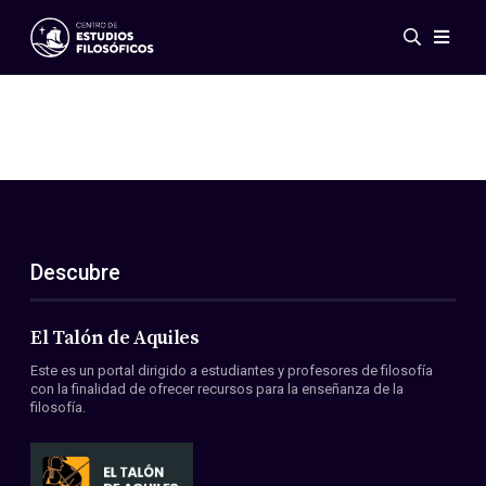
Eventos
Novedades
Investigación
Redes
Publicaciones
Galería
Descubre
ES
EN
Acerca de nosotros
Miembros
El Talón de Aquiles
Reglamento
Este es un portal dirigido a estudiantes y profesores de filosofía
Convenios
con la finalidad de ofrecer recursos para la enseñanza de la
filosofía.