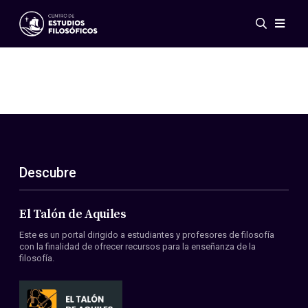
Eventos
Novedades
Investigación
Redes
Publicaciones
Galería
Descubre
ES
EN
Acerca de nosotros
Miembros
El Talón de Aquiles
Reglamento
Este es un portal dirigido a estudiantes y profesores de filosofía
Convenios
con la finalidad de ofrecer recursos para la enseñanza de la
filosofía.