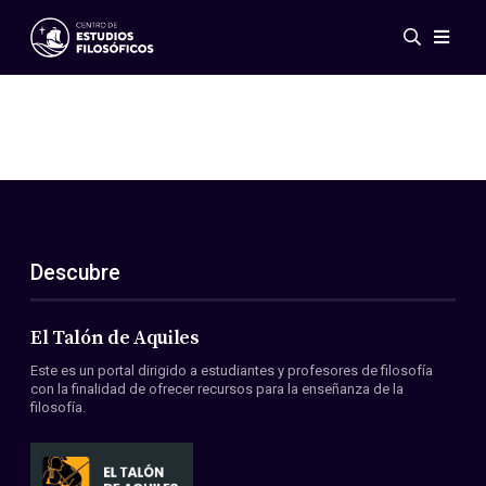
Eventos
Novedades
Investigación
Redes
Publicaciones
Galería
Descubre
ES
EN
Acerca de nosotros
Miembros
El Talón de Aquiles
Reglamento
Este es un portal dirigido a estudiantes y profesores de filosofía
Convenios
con la finalidad de ofrecer recursos para la enseñanza de la
filosofía.