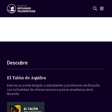
Eventos
Novedades
Investigación
Redes
Publicaciones
Galería
Descubre
ES
EN
Acerca de nosotros
Miembros
El Talón de Aquiles
Reglamento
Este es un portal dirigido a estudiantes y profesores de filosofía
Convenios
con la finalidad de ofrecer recursos para la enseñanza de la
filosofía.