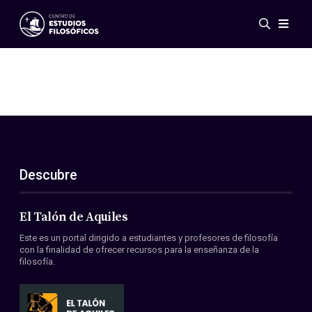
Eventos
Novedades
Investigación
Redes
Publicaciones
Galería
Descubre
ES
EN
Acerca de nosotros
Miembros
El Talón de Aquiles
Reglamento
Este es un portal dirigido a estudiantes y profesores de filosofía
Convenios
con la finalidad de ofrecer recursos para la enseñanza de la
filosofía.