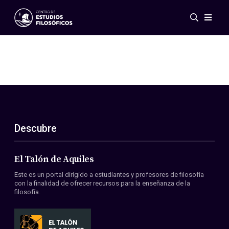
Eventos
Novedades
Investigación
Redes
Publicaciones
Galería
Descubre
ES
EN
Acerca de nosotros
Miembros
El Talón de Aquiles
Reglamento
Este es un portal dirigido a estudiantes y profesores de filosofía
Convenios
con la finalidad de ofrecer recursos para la enseñanza de la
filosofía.