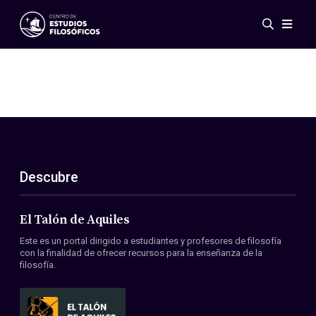
Eventos
Novedades
Investigación
Redes
Publicaciones
Galería
Descubre
ES
EN
Acerca de nosotros
Miembros
El Talón de Aquiles
Reglamento
Este es un portal dirigido a estudiantes y profesores de filosofía
Convenios
con la finalidad de ofrecer recursos para la enseñanza de la
filosofía.