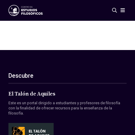
Eventos
Novedades
Investigación
Redes
Publicaciones
Galería
Descubre
ES
EN
Acerca de nosotros
Miembros
El Talón de Aquiles
Reglamento
Este es un portal dirigido a estudiantes y profesores de filosofía
Convenios
con la finalidad de ofrecer recursos para la enseñanza de la
filosofía.