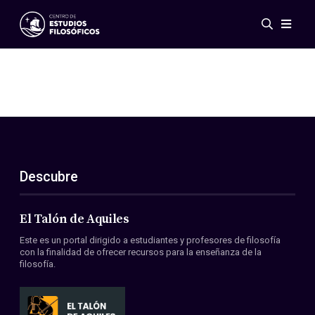
Eventos
Novedades
Investigación
Redes
Publicaciones
Galería
Descubre
ES
EN
Acerca de nosotros
Miembros
El Talón de Aquiles
Reglamento
Este es un portal dirigido a estudiantes y profesores de filosofía
Convenios
con la finalidad de ofrecer recursos para la enseñanza de la
filosofía.