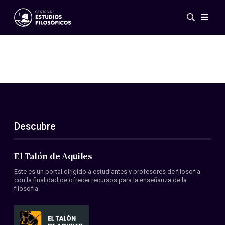
Eventos
Novedades
Investigación
Redes
Publicaciones
Galería
Descubre
ES
EN
Acerca de nosotros
Miembros
El Talón de Aquiles
Reglamento
Este es un portal dirigido a estudiantes y profesores de filosofía
Convenios
con la finalidad de ofrecer recursos para la enseñanza de la
filosofía.