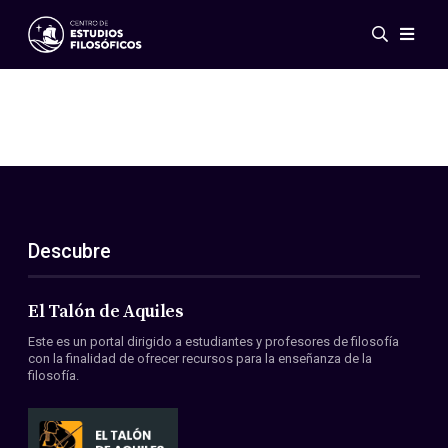
Eventos
Novedades
Investigación
Redes
Publicaciones
Galería
Descubre
ES
EN
Acerca de nosotros
Miembros
El Talón de Aquiles
Reglamento
Este es un portal dirigido a estudiantes y profesores de filosofía
Convenios
con la finalidad de ofrecer recursos para la enseñanza de la
filosofía.