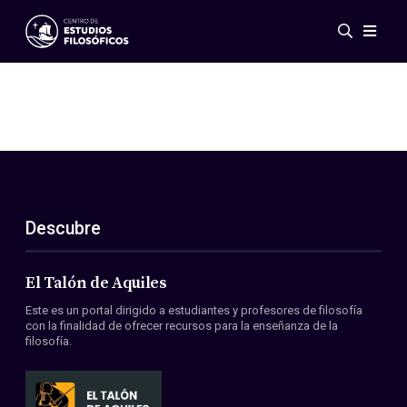
Eventos
Novedades
Investigación
Redes
Publicaciones
Galería
Descubre
ES
EN
Acerca de nosotros
Miembros
El Talón de Aquiles
Reglamento
Este es un portal dirigido a estudiantes y profesores de filosofía
Convenios
con la finalidad de ofrecer recursos para la enseñanza de la
filosofía.