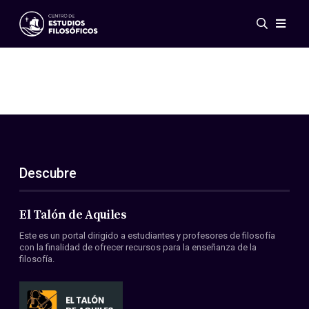
Eventos
Novedades
Investigación
Redes
Publicaciones
Galería
Descubre
ES
EN
Acerca de nosotros
Miembros
El Talón de Aquiles
Reglamento
Este es un portal dirigido a estudiantes y profesores de filosofía
Convenios
con la finalidad de ofrecer recursos para la enseñanza de la
filosofía.