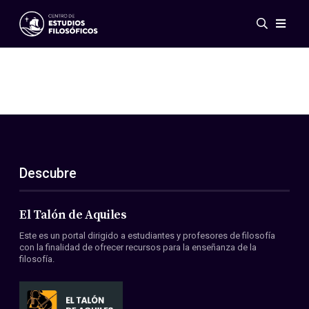
Eventos
Novedades
Investigación
Redes
Publicaciones
Galería
Descubre
ES
EN
Acerca de nosotros
Miembros
El Talón de Aquiles
Reglamento
Este es un portal dirigido a estudiantes y profesores de filosofía
Convenios
con la finalidad de ofrecer recursos para la enseñanza de la
filosofía.