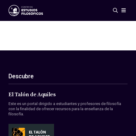
Eventos
Novedades
Investigación
Redes
Publicaciones
Galería
Descubre
ES
EN
Acerca de nosotros
Miembros
El Talón de Aquiles
Reglamento
Este es un portal dirigido a estudiantes y profesores de filosofía
Convenios
con la finalidad de ofrecer recursos para la enseñanza de la
filosofía.