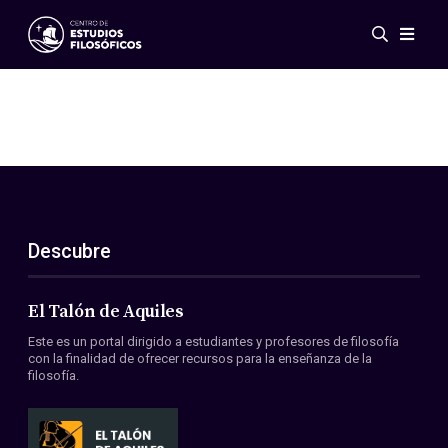
Eventos
Novedades
Investigación
Redes
Publicaciones
Galería
Descubre
ES
EN
Acerca de nosotros
Miembros
El Talón de Aquiles
Reglamento
Este es un portal dirigido a estudiantes y profesores de filosofía
Convenios
con la finalidad de ofrecer recursos para la enseñanza de la
filosofía.