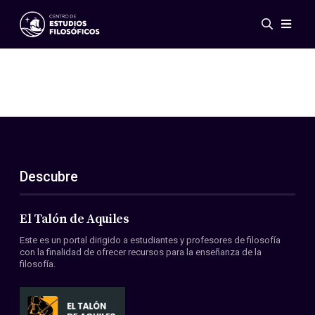
Eventos
Novedades
Investigación
Redes
Publicaciones
Galería
Descubre
ES
EN
Acerca de nosotros
Miembros
El Talón de Aquiles
Reglamento
Este es un portal dirigido a estudiantes y profesores de filosofía
Convenios
con la finalidad de ofrecer recursos para la enseñanza de la
filosofía.