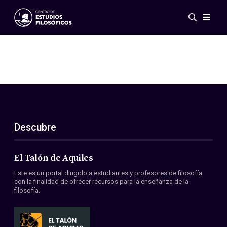
Eventos
Novedades
Investigación
Redes
Publicaciones
Galería
Descubre
ES
EN
Acerca de nosotros
Miembros
El Talón de Aquiles
Reglamento
Este es un portal dirigido a estudiantes y profesores de filosofía
Convenios
con la finalidad de ofrecer recursos para la enseñanza de la
filosofía.