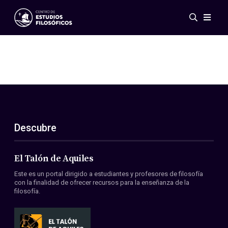
Eventos
Novedades
Investigación
Redes
Publicaciones
Galería
Descubre
ES
EN
Acerca de nosotros
Miembros
El Talón de Aquiles
Reglamento
Este es un portal dirigido a estudiantes y profesores de filosofía
Convenios
con la finalidad de ofrecer recursos para la enseñanza de la
filosofía.