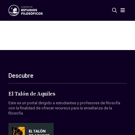
Eventos
Novedades
Investigación
Redes
Publicaciones
Galería
Descubre
ES
EN
Acerca de nosotros
Miembros
El Talón de Aquiles
Reglamento
Este es un portal dirigido a estudiantes y profesores de filosofía
Convenios
con la finalidad de ofrecer recursos para la enseñanza de la
filosofía.