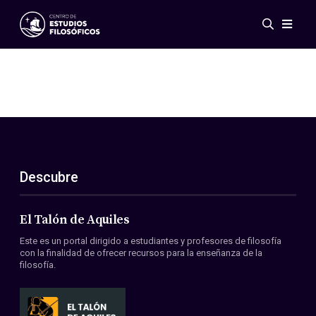
Eventos
Novedades
Investigación
Redes
Publicaciones
Galería
Descubre
ES
EN
Acerca de nosotros
Miembros
El Talón de Aquiles
Reglamento
Este es un portal dirigido a estudiantes y profesores de filosofía
Convenios
con la finalidad de ofrecer recursos para la enseñanza de la
filosofía.