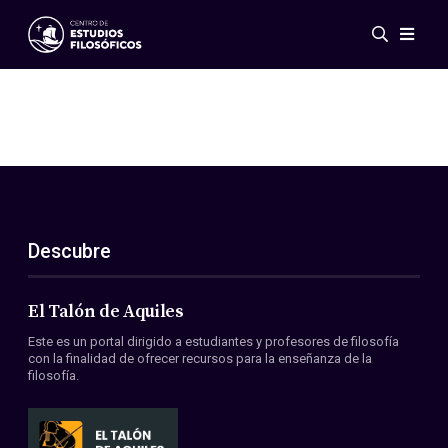
Eventos
Novedades
Investigación
Redes
Publicaciones
Galería
Descubre
ES
EN
Acerca de nosotros
Miembros
El Talón de Aquiles
Reglamento
Este es un portal dirigido a estudiantes y profesores de filosofía
Convenios
con la finalidad de ofrecer recursos para la enseñanza de la
filosofía.