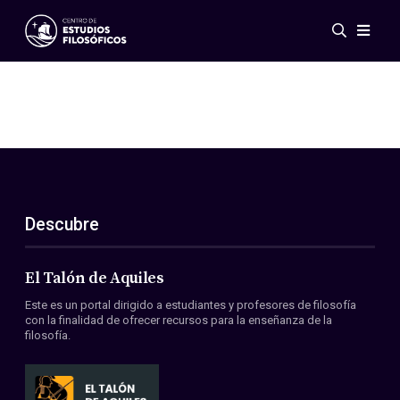
Eventos
Novedades
Investigación
Redes
Publicaciones
Galería
Descubre
ES
EN
Acerca de nosotros
Miembros
El Talón de Aquiles
Reglamento
Este es un portal dirigido a estudiantes y profesores de filosofía
Convenios
con la finalidad de ofrecer recursos para la enseñanza de la
filosofía.