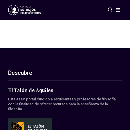
Eventos
Novedades
Investigación
Redes
Publicaciones
Galería
Descubre
ES
EN
Acerca de nosotros
Miembros
El Talón de Aquiles
Reglamento
Este es un portal dirigido a estudiantes y profesores de filosofía
Convenios
con la finalidad de ofrecer recursos para la enseñanza de la
filosofía.