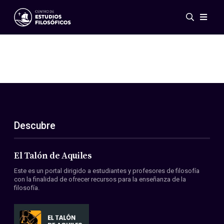
Eventos
Novedades
Investigación
Redes
Publicaciones
Galería
Descubre
ES
EN
Acerca de nosotros
Miembros
El Talón de Aquiles
Reglamento
Este es un portal dirigido a estudiantes y profesores de filosofía
Convenios
con la finalidad de ofrecer recursos para la enseñanza de la
filosofía.