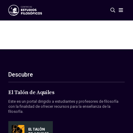
Eventos
Novedades
Investigación
Redes
Publicaciones
Galería
Descubre
ES
EN
Acerca de nosotros
Miembros
El Talón de Aquiles
Reglamento
Este es un portal dirigido a estudiantes y profesores de filosofía
Convenios
con la finalidad de ofrecer recursos para la enseñanza de la
filosofía.