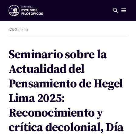
Eventos
Novedades
Galería
Investigación
Redes
Seminario sobre la
Publicaciones
Actualidad del
Galería
ES
EN
Pensamiento de Hegel
Acerca de nosotros
Miembros
Lima 2025:
Reglamento
Convenios
Reconocimiento y
crítica decolonial, Día