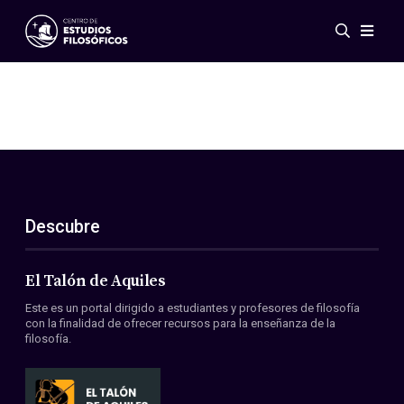
Eventos
Novedades
Investigación
Redes
Publicaciones
Galería
Descubre
ES
EN
Acerca de nosotros
Miembros
El Talón de Aquiles
Reglamento
Este es un portal dirigido a estudiantes y profesores de filosofía
Convenios
con la finalidad de ofrecer recursos para la enseñanza de la
filosofía.