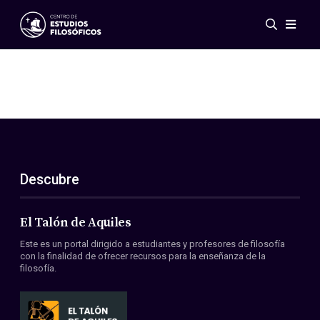
Eventos
Novedades
Investigación
Redes
Publicaciones
Galería
Descubre
ES
EN
Acerca de nosotros
Miembros
El Talón de Aquiles
Reglamento
Este es un portal dirigido a estudiantes y profesores de filosofía
Convenios
con la finalidad de ofrecer recursos para la enseñanza de la
filosofía.