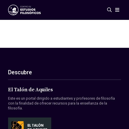
Eventos
Novedades
Investigación
Redes
Publicaciones
Galería
Descubre
ES
EN
Acerca de nosotros
Miembros
El Talón de Aquiles
Reglamento
Este es un portal dirigido a estudiantes y profesores de filosofía
Convenios
con la finalidad de ofrecer recursos para la enseñanza de la
filosofía.