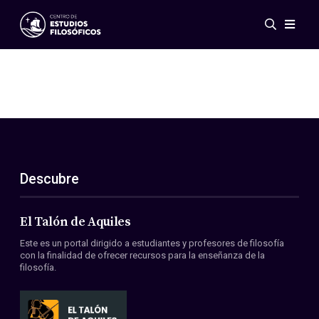
Eventos
Novedades
Investigación
Redes
Publicaciones
Galería
Descubre
ES
EN
Acerca de nosotros
Miembros
El Talón de Aquiles
Reglamento
Este es un portal dirigido a estudiantes y profesores de filosofía
Convenios
con la finalidad de ofrecer recursos para la enseñanza de la
filosofía.