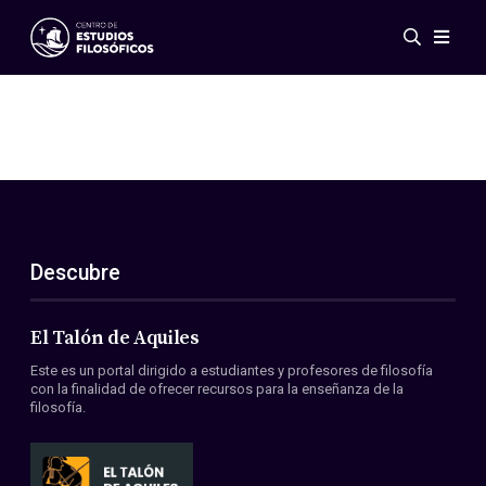
Eventos
Novedades
Investigación
Redes
Publicaciones
Galería
Descubre
ES
EN
Acerca de nosotros
Miembros
El Talón de Aquiles
Reglamento
Este es un portal dirigido a estudiantes y profesores de filosofía
Convenios
con la finalidad de ofrecer recursos para la enseñanza de la
filosofía.