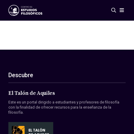
Eventos
Novedades
Investigación
Redes
Publicaciones
Galería
Descubre
ES
EN
Acerca de nosotros
Miembros
El Talón de Aquiles
Reglamento
Este es un portal dirigido a estudiantes y profesores de filosofía
Convenios
con la finalidad de ofrecer recursos para la enseñanza de la
filosofía.