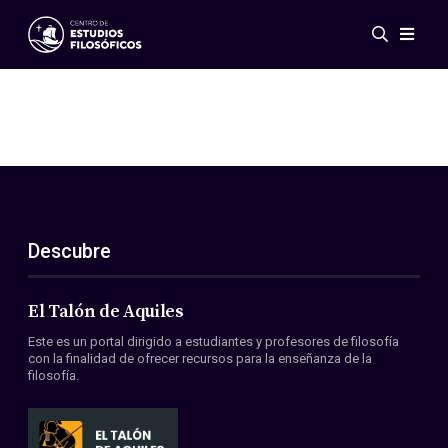
Eventos
Novedades
Investigación
Redes
Publicaciones
Galería
Descubre
ES
EN
Acerca de nosotros
Miembros
El Talón de Aquiles
Reglamento
Este es un portal dirigido a estudiantes y profesores de filosofía
Convenios
con la finalidad de ofrecer recursos para la enseñanza de la
filosofía.