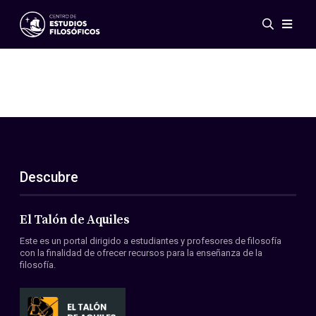
Eventos
Novedades
Investigación
Redes
Publicaciones
Galería
Descubre
ES
EN
Acerca de nosotros
Miembros
El Talón de Aquiles
Reglamento
Este es un portal dirigido a estudiantes y profesores de filosofía
Convenios
con la finalidad de ofrecer recursos para la enseñanza de la
filosofía.