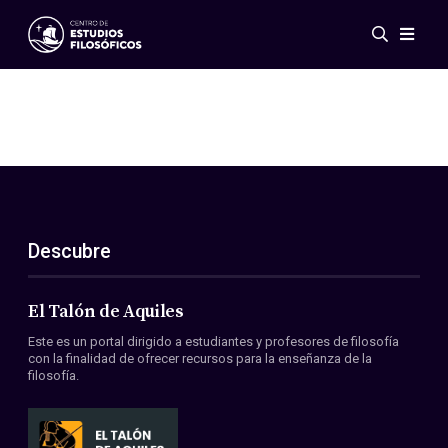
Eventos
Novedades
Investigación
Redes
Publicaciones
Galería
Descubre
ES
EN
Acerca de nosotros
Miembros
El Talón de Aquiles
Reglamento
Este es un portal dirigido a estudiantes y profesores de filosofía
Convenios
con la finalidad de ofrecer recursos para la enseñanza de la
filosofía.