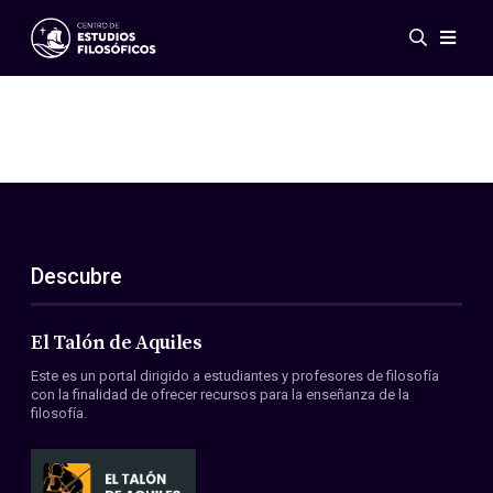
Eventos
Novedades
Investigación
Redes
Publicaciones
Galería
Descubre
ES
EN
Acerca de nosotros
Miembros
El Talón de Aquiles
Reglamento
Este es un portal dirigido a estudiantes y profesores de filosofía
Convenios
con la finalidad de ofrecer recursos para la enseñanza de la
filosofía.