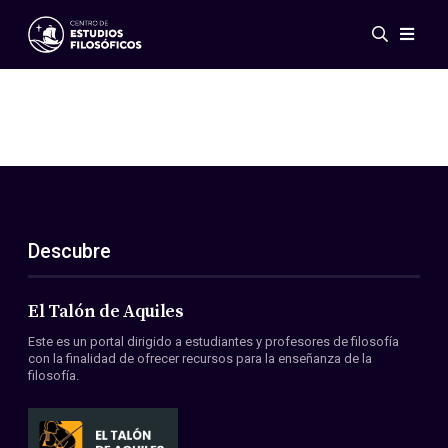
Eventos
Novedades
Investigación
Redes
Publicaciones
Galería
Descubre
ES
EN
Acerca de nosotros
Miembros
El Talón de Aquiles
Reglamento
Este es un portal dirigido a estudiantes y profesores de filosofía
Convenios
con la finalidad de ofrecer recursos para la enseñanza de la
filosofía.