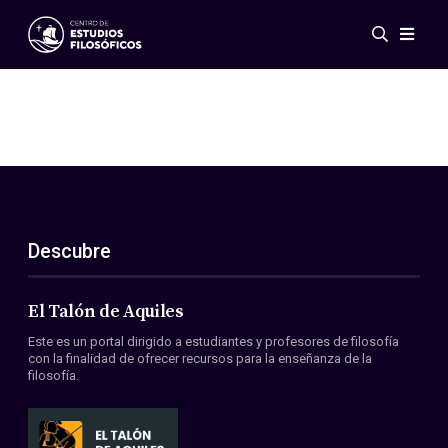
Eventos
Novedades
Investigación
Redes
Publicaciones
Galería
Descubre
ES
EN
Acerca de nosotros
Miembros
El Talón de Aquiles
Reglamento
Este es un portal dirigido a estudiantes y profesores de filosofía
Convenios
con la finalidad de ofrecer recursos para la enseñanza de la
filosofía.