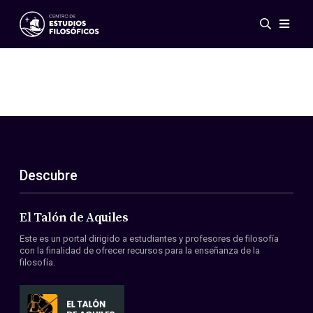
Eventos
Novedades
Investigación
Redes
Publicaciones
Galería
Descubre
ES
EN
Acerca de nosotros
Miembros
El Talón de Aquiles
Reglamento
Este es un portal dirigido a estudiantes y profesores de filosofía
Convenios
con la finalidad de ofrecer recursos para la enseñanza de la
filosofía.