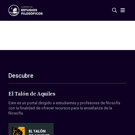
Eventos
Novedades
Investigación
Redes
Publicaciones
Galería
Descubre
ES
EN
Acerca de nosotros
Miembros
El Talón de Aquiles
Reglamento
Este es un portal dirigido a estudiantes y profesores de filosofía
Convenios
con la finalidad de ofrecer recursos para la enseñanza de la
filosofía.