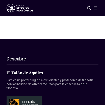
Eventos
Novedades
Investigación
Redes
Publicaciones
Galería
Descubre
ES
EN
Acerca de nosotros
Miembros
El Talón de Aquiles
Reglamento
Este es un portal dirigido a estudiantes y profesores de filosofía
Convenios
con la finalidad de ofrecer recursos para la enseñanza de la
filosofía.