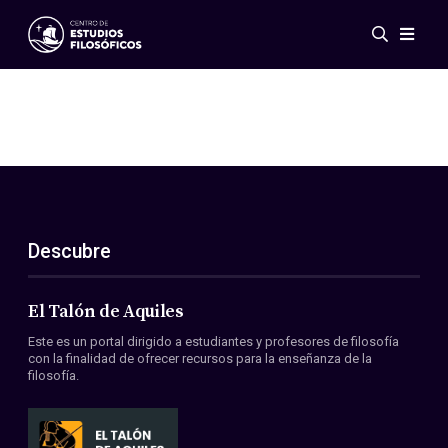
Eventos
Novedades
Investigación
Redes
Publicaciones
Galería
Descubre
ES
EN
Acerca de nosotros
Miembros
El Talón de Aquiles
Reglamento
Este es un portal dirigido a estudiantes y profesores de filosofía
Convenios
con la finalidad de ofrecer recursos para la enseñanza de la
filosofía.