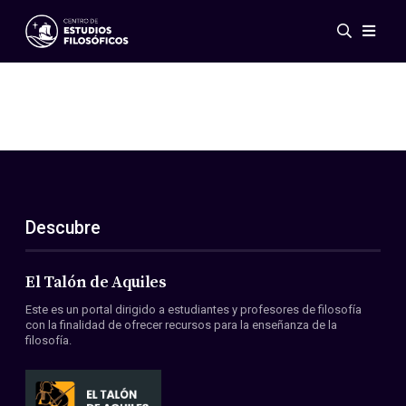
Eventos
Novedades
Investigación
Redes
Publicaciones
Galería
Descubre
ES
EN
Acerca de nosotros
Miembros
El Talón de Aquiles
Reglamento
Este es un portal dirigido a estudiantes y profesores de filosofía
Convenios
con la finalidad de ofrecer recursos para la enseñanza de la
filosofía.