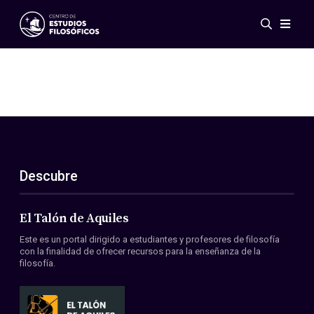
Eventos
Novedades
Investigación
Redes
Publicaciones
Galería
Descubre
ES
EN
Acerca de nosotros
Miembros
El Talón de Aquiles
Reglamento
Este es un portal dirigido a estudiantes y profesores de filosofía
Convenios
con la finalidad de ofrecer recursos para la enseñanza de la
filosofía.